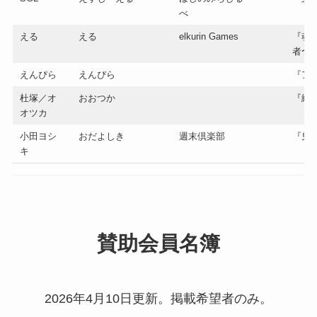
べ
える
える
elkurin Games
『魂を
者〜
えんぴら
えんぴら
『ア
杜塚／オ
おおつか
『緑
オツカ
小田ヨシ
おだよしき
週末倶楽部
『鬼
キ
賛助会員名簿
2026年4月10日更新。掲載希望者のみ。