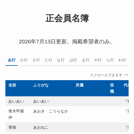
正会員名簿
2026年7月13日更新。掲載希望者のみ。
あ行
か行
さ行
た行
な行
は行
ま行
や行
ら行
わ行
スクロールできます
名前
ふりがな
所属
役
代表
職
あいあい
あいあい
『私
青木甲羅
あおき こうらなか
『最
仲
青猫
あおねこ
『或い