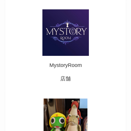
MystoryRoom
店舗