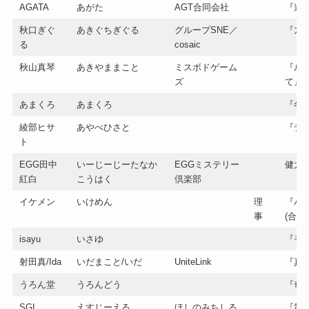
AGATA
あがた
AGT合同会社
『遠き
秋口ぎぐ
あきぐちぎぐる
グループSNE／
『九
る
cosaic
秋山真琴
あきやままこと
ミスボドゲーム
『ル
ズ
て』
あまくろ
あまくろ
『冬
綾部ヒサ
あやべひさと
『デ
ト
EGG田中
いーじーじーたなか
EGGミステリー
健太
紅白
こうはく
倶楽部
イケメン
いけめん
理
『バ
事
(合作
isayu
いさゆ
『モ
射田真/Ida
いだまこと/いだ
UniteLink
『真
うろん堂
うろんどう
『奇
SGL
えすじーえる
ほしのみちしる
『第